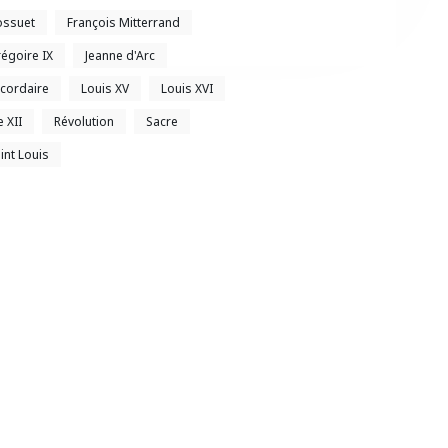
ossuet
François Mitterrand
égoire IX
Jeanne d'Arc
cordaire
Louis XV
Louis XVI
e XII
Révolution
Sacre
int Louis
s.