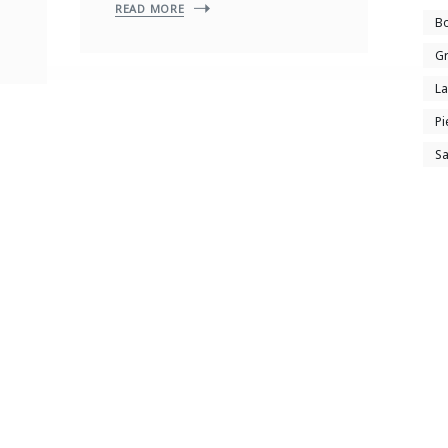
READ MORE
B
Gr
La
Pi
Sa
Stay In Touch
ubscribe to Our Newsletter & Get Latest Update