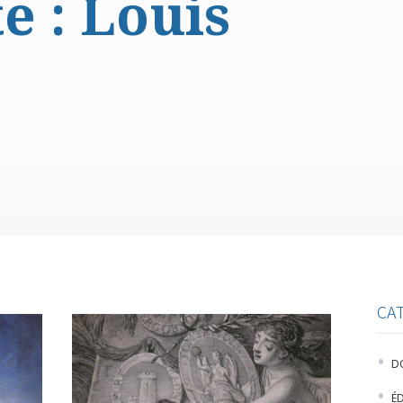
e :
Louis
CA
D
É