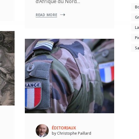
d’Afrique du Nord…
B
READ MORE
Gr
La
Pi
Sa
ÉDITORIAUX
by Christophe Paillard