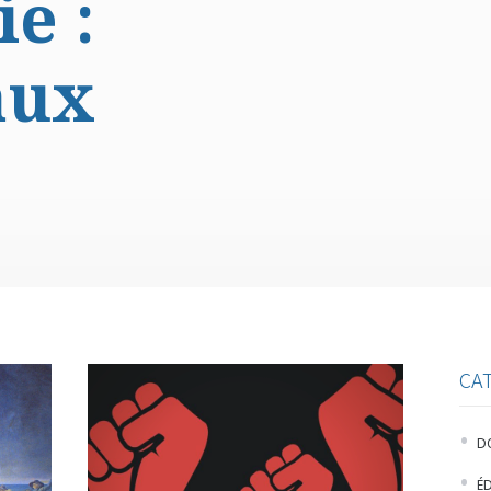
e :
aux
CA
D
É