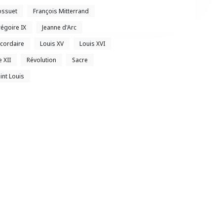
ossuet
François Mitterrand
égoire IX
Jeanne d'Arc
cordaire
Louis XV
Louis XVI
e XII
Révolution
Sacre
int Louis